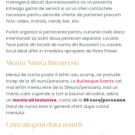
managerul alocat dumneavoastra va va prezenta
intreaga gama de servicii si va va oferi contactele
necesare pentru serviciile oferite de parteneri precum
foto-video, invitatii, candy bar, etc.
Puteti organiza si petrecerea pentru cununia civila daca
intentionati sa aveti doua petreceri separate. Locatia
face parte din locatii de nunta din Bucuresti cu cazare,
locul ideal aflat in imediata apropiere de Piata Presei.
Meniu Nunta Bucuresti
Meniul de nunta poate fi ieftin sau scump, iar preturile
incep de la 45 euro/persoana. La
Burlesque Events
cel
mai ieftin meniu este de la 39euro/persoana, insa un
meniu care cuprinde si tort si bauturi alcoolice, adica
un
meniu all inclusive
, costa de la
55 euro/persoana
.
Darul de nunta este in general oferit dupa costul
meniului.
Cum alegem data nuntii