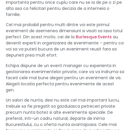
importanta pentru orice cuplu care nu se ia de pe o zi pe
alta asa ca felicitari pentru decizia de a intemeia o
familie.
Cel mai probabil pentru multi dintre voi este primul
eveniment de asemenea dimensiuni si visati sa iasa totul
perfect. Din acest motiv, cei de la
Burlesque Events
au
devenit experti in organizarea de evenimente – pentru ca
voi sa va puteti bucura de un eveniment reusit fara sa
depuneti prea mult efort.
Echipa dispune de un event manager cu experienta in
gestionarea evenimentelor private, care va va indruma sa
faceti cele mai bune alegeri pentru un eveniment de vis.
Alegeti locatia perfecta pentru evenimente de acest
gen.
Un salon de nunta, desi nu este cel mai important lucru,
trebuie sa fie pregatit sa gazduiasca petreceri private
precum nunta botez si alte evenimente speciale. De
preferat, intr-un cadru natural, departe de inima
Bucurestiului, cu o oferta nunta avantajoasa. Cele mai