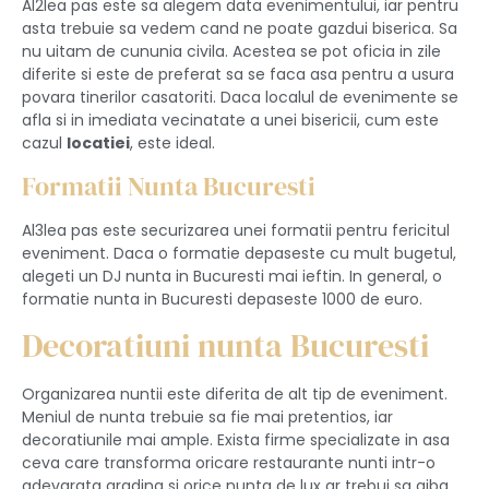
Al2lea pas este sa alegem data evenimentului, iar pentru
asta trebuie sa vedem cand ne poate gazdui biserica. Sa
nu uitam de cununia civila. Acestea se pot oficia in zile
diferite si este de preferat sa se faca asa pentru a usura
povara tinerilor casatoriti. Daca localul de evenimente se
afla si in imediata vecinatate a unei bisericii, cum este
cazul
locatiei
, este ideal.
Formatii Nunta Bucuresti
Al3lea pas este securizarea unei formatii pentru fericitul
eveniment. Daca o formatie depaseste cu mult bugetul,
alegeti un DJ nunta in Bucuresti mai ieftin. In general, o
formatie nunta in Bucuresti depaseste 1000 de euro.
Decoratiuni nunta Bucuresti
Organizarea nuntii este diferita de alt tip de eveniment.
Meniul de nunta trebuie sa fie mai pretentios, iar
decoratiunile mai ample. Exista firme specializate in asa
ceva care transforma oricare restaurante nunti intr-o
adevarata gradina si orice nunta de lux ar trebui sa aiba