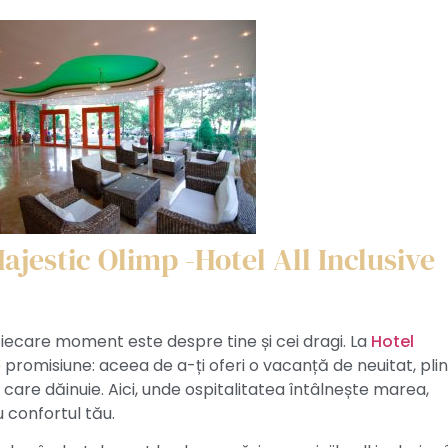
ajestic Olimp -Hotel All Inclusive
ecare moment este despre tine și cei dragi. La
Hotel
o promisiune: aceea de a-ți oferi o vacanță de neuitat, pli
care dăinuie. Aici, unde ospitalitatea întâlnește marea,
u confortul tău.