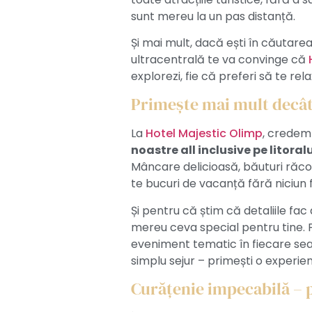
sunt mereu la un pas distanță.
Și mai mult, dacă ești în căutarea
ultracentrală te va convinge că
explorezi, fie că preferi să te rela
Primește mai mult decât 
La
Hotel Majestic Olimp
, credem
noastre all inclusive pe litora
Mâncare delicioasă, băuturi răcori
te bucuri de vacanță fără niciun fe
Și pentru că știm că detaliile fac
mereu ceva special pentru tine. F
eveniment tematic în fiecare sea
simplu sejur – primești o experien
Curățenie impecabilă – 