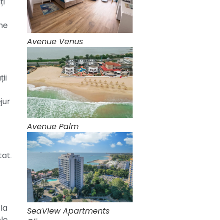
ți
ine
Avenue Venus
ții
jur
Avenue Palm
tat.
 la
SeaView Apartments
ele