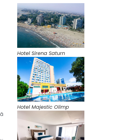
Hotel Sirena Saturn
Hotel Majestic Olimp
nă