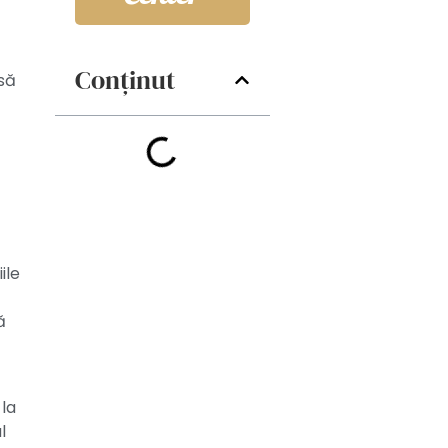
Conținut
 să
ile
ă
 la
l