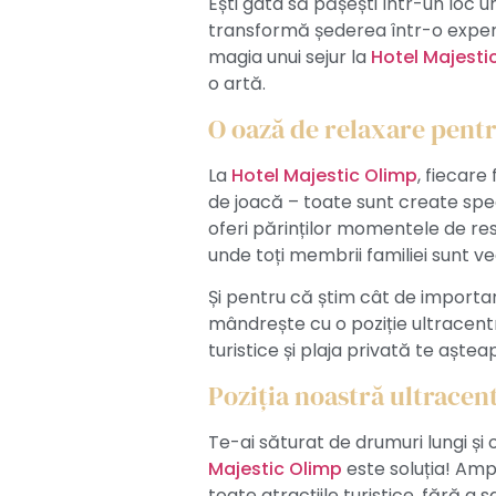
Ești gata să pășești într-un loc un
transformă șederea într-o exper
magia unui sejur la
Hotel Majesti
o artă.
O oază de relaxare pentr
La
Hotel Majestic Olimp
, fiecare 
de joacă – toate sunt create spe
oferi părinților momentele de res
unde toți membrii familiei sunt v
Și pentru că știm cât de importan
mândrește cu o poziție ultracentral
turistice și plaja privată te așt
Poziția noastră ultracen
Te-ai săturat de drumuri lungi și
Majestic Olimp
este soluția! Ampl
toate atracțiile turistice, fără a 