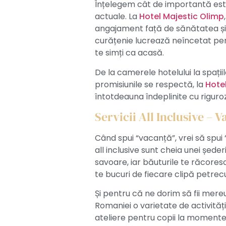
Înțelegem cât de importantă este 
actuale. La
Hotel Majestic Olimp
angajament față de sănătatea și 
curățenie lucrează neîncetat pent
te simți ca acasă.
De la camerele hotelului la spați
promisiunile se respectă, la
Hote
întotdeauna îndeplinite cu riguroz
Servicii All Inclusive – V
Când spui “vacanță”, vrei să spui “
all inclusive sunt cheia unei șede
savoare, iar băuturile te răcoresc
te bucuri de fiecare clipă petrec
Și pentru că ne dorim să fii mereu
Romaniei o varietate de activități 
ateliere pentru copii la momente