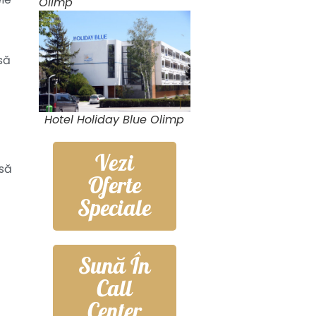
Olimp
să
Hotel Holiday Blue Olimp
Vezi
 să
Oferte
Speciale
Sună În
Call
Center