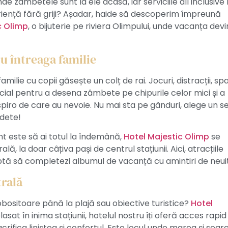
de zâmbetele sunt la ele acasă, iar serviciile all inclusive î
iență fără griji? Așadar, haide să descoperim împreună
c Olimp
, o bijuterie pe riviera Olimpului, unde vacanța dev
u întreaga familie
familie cu copii găsește un colț de rai. Jocuri, distracții, spa
cial pentru a desena zâmbete pe chipurile celor mici și a
piro de care au nevoie. Nu mai sta pe gânduri, alege un se
edete!
t este să ai totul la îndemână,
Hotel Majestic Olimp
se
ă, la doar câțiva pași de centrul stațiunii. Aici, atracțiile
eaptă să completezi albumul de vacanță cu amintiri de neui
trală
 obositoare până la plajă sau obiective turistice?
Hotel
asat în inima stațiunii, hotelul nostru îți oferă acces rapid
sacrifica liniștea și confortul. Este locul unde marea și soar