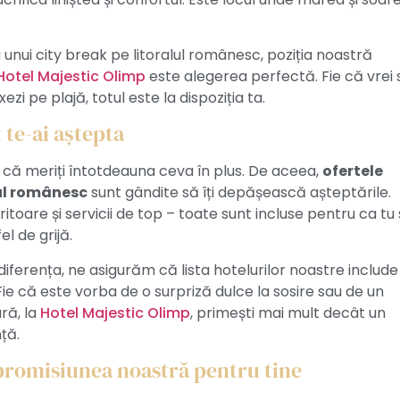
 unui city break pe litoralul românesc, poziția noastră
Hotel Majestic Olimp
este alegerea perfectă. Fie că vrei 
xezi pe plajă, totul este la dispoziția ta.
te-ai aștepta
 că meriți întotdeauna ceva în plus. De aceea,
ofertele
lul românesc
sunt gândite să îți depășească așteptările.
toare și servicii de top – toate sunt incluse pentru ca tu
l de grijă.
 diferența, ne asigurăm că lista hotelurilor noastre include
ie că este vorba de o surpriză dulce la sosire sau de un
ră, la
Hotel Majestic Olimp
, primești mai mult decât un
ță.
promisiunea noastră pentru tine