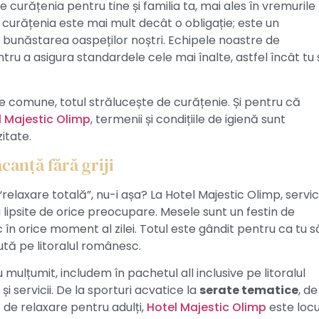
curățenia pentru tine și familia ta, mai ales în vremurile
, curățenia este mai mult decât o obligație; este un
bunăstarea oaspeților noștri. Echipele noastre de
ru a asigura standardele cele mai înalte, astfel încât tu
ile comune, totul strălucește de curățenie. Și pentru că
l Majestic Olimp
, termenii și condițiile de igienă sunt
itate.
acanță fără griji
relaxare totală”, nu-i așa? La Hotel Majestic Olimp, servici
ri lipsite de orice preocupare. Mesele sunt un festin de
 în orice moment al zilei. Totul este gândit pentru ca tu s
ută pe litoralul românesc.
 mulțumit, includem în pachetul all inclusive pe litoralul
și servicii. De la sporturi acvatice la
serate tematice
, de
 de relaxare pentru adulți,
Hotel Majestic Olimp
este locu