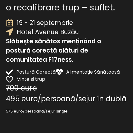
o recalibrare trup – suflet.
19 - 21 septembrie
Hotel Avenue Buzău
Slăbește sănătos menținând o
postură corectă alături de
comunitatea F17ness.
Postură Corectă
Alimentație Sănătoasă
Minte și trup
700 euro
495 euro/persoană/sejur în dublă
575 euro/persoană/sejur single